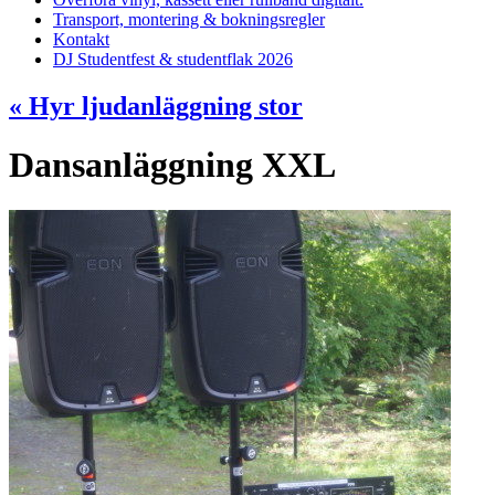
Transport, montering & bokningsregler
Kontakt
DJ Studentfest & studentflak 2026
«
Hyr ljudanläggning stor
Dansanläggning XXL