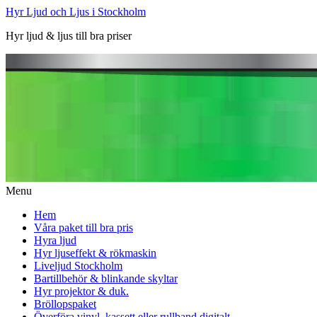
Hyr Ljud och Ljus i Stockholm
Hyr ljud & ljus till bra priser
Menu
Hem
Våra paket till bra pris
Hyra ljud
Hyr ljuseffekt & rökmaskin
Liveljud Stockholm
Bartillbehör & blinkande skyltar
Hyr projektor & duk.
Bröllopspaket
Överföra vinyl, kassett eller rullband digitalt.