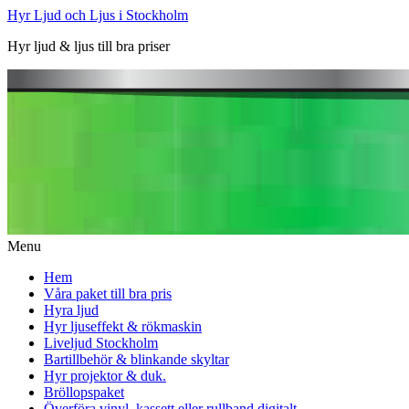
Hyr Ljud och Ljus i Stockholm
Hyr ljud & ljus till bra priser
Menu
Hem
Våra paket till bra pris
Hyra ljud
Hyr ljuseffekt & rökmaskin
Liveljud Stockholm
Bartillbehör & blinkande skyltar
Hyr projektor & duk.
Bröllopspaket
Överföra vinyl, kassett eller rullband digitalt.