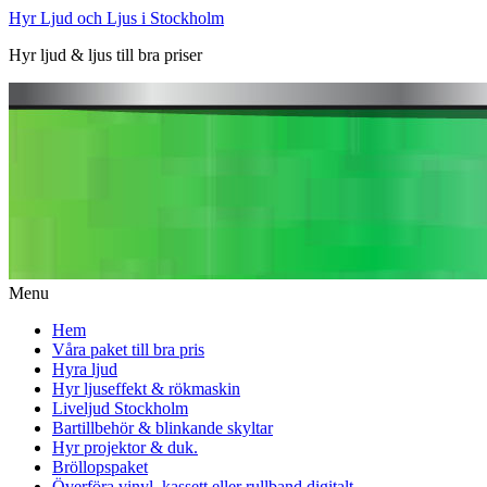
Hyr Ljud och Ljus i Stockholm
Hyr ljud & ljus till bra priser
Menu
Hem
Våra paket till bra pris
Hyra ljud
Hyr ljuseffekt & rökmaskin
Liveljud Stockholm
Bartillbehör & blinkande skyltar
Hyr projektor & duk.
Bröllopspaket
Överföra vinyl, kassett eller rullband digitalt.