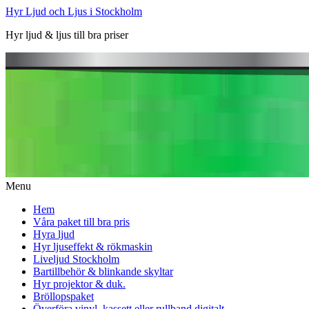
Hyr Ljud och Ljus i Stockholm
Hyr ljud & ljus till bra priser
Menu
Hem
Våra paket till bra pris
Hyra ljud
Hyr ljuseffekt & rökmaskin
Liveljud Stockholm
Bartillbehör & blinkande skyltar
Hyr projektor & duk.
Bröllopspaket
Överföra vinyl, kassett eller rullband digitalt.