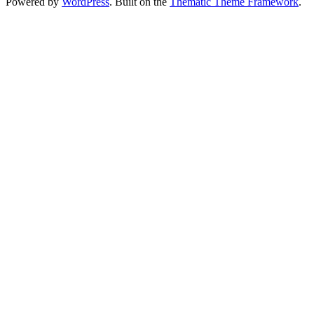
Powered by
WordPress
. Built on the
Thematic Theme Framework
.