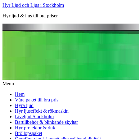
Hyr Ljud och Ljus i Stockholm
Hyr ljud & ljus till bra priser
Menu
Hem
Våra paket till bra pris
Hyra ljud
Hyr ljuseffekt & rökmaskin
Liveljud Stockholm
Bartillbehör & blinkande skyltar
Hyr projektor & duk.
Bröllopspaket
Överföra vinyl, kassett eller rullband digitalt.