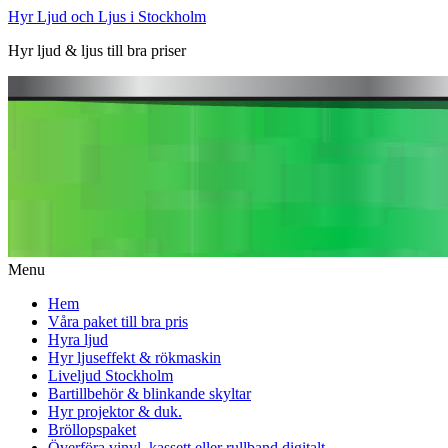
Hyr Ljud och Ljus i Stockholm
Hyr ljud & ljus till bra priser
Menu
Hem
Våra paket till bra pris
Hyra ljud
Hyr ljuseffekt & rökmaskin
Liveljud Stockholm
Bartillbehör & blinkande skyltar
Hyr projektor & duk.
Bröllopspaket
Överföra vinyl, kassett eller rullband digitalt.