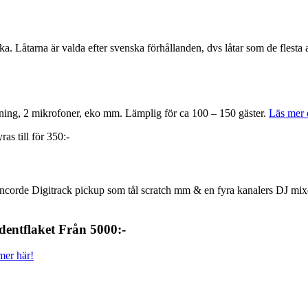
 Låtarna är valda efter svenska förhållanden, dvs låtar som de flesta
ning, 2 mikrofoner, eko mm. Lämplig för ca 100 – 150 gäster.
Läs mer o
as till för 350:-
ncorde Digitrack pickup som tål scratch mm & en fyra kanalers DJ mix
udentflaket Från 5000:-
mer här!