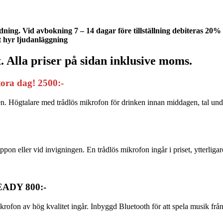
 anledning. Vid avbokning 7 – 14 dagar före tillställning debiter
t hyr ljudanläggning
 Alla priser på sidan inklusive moms.
stora dag! 2500:-
en. Högtalare med trådlös mikrofon för drinken innan middagen, tal und
ippon eller vid invigningen. En trådlös mikrofon ingår i priset, ytterli
READY 800:-
rofon av hög kvalitet ingår. Inbyggd Bluetooth för att spela musik från 