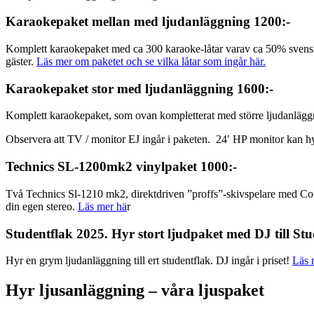
Karaokepaket mellan med ljudanläggning 1200:-
Komplett karaokepaket med ca 300 karaoke-låtar varav ca 50% svenska.
gäster.
Läs mer om paketet och se vilka låtar som ingår här.
Karaokepaket stor med ljudanläggning 1600:-
Komplett karaokepaket, som ovan kompletterat med större ljudanlägg
Observera att TV / monitor EJ ingår i paketen. 24′ HP monitor kan hyr
Technics SL-1200mk2 vinylpaket 1000:-
Två Technics Sl-1210 mk2, direktdriven ”proffs”-skivspelare med Co
din egen stereo.
Läs mer hä
r
Studentflak 2025. Hyr stort ljudpaket med DJ till St
Hyr en grym ljudanläggning till ert studentflak. DJ ingår i priset!
Läs 
Hyr ljusanläggning – våra ljuspaket