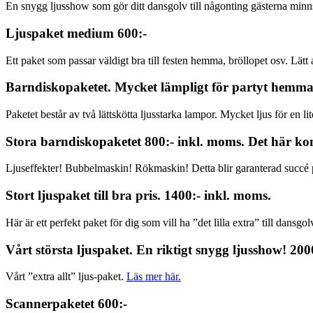
En snygg ljusshow som gör ditt dansgolv till någonting gästerna minns
Ljuspaket medium 600:-
Ett paket som passar väldigt bra till festen hemma, bröllopet osv. Lä
Barndiskopaketet. Mycket lämpligt för partyt hemma
Paketet består av två lättskötta ljusstarka lampor. Mycket ljus för en li
Stora barndiskopaketet 800:- inkl. moms. Det här k
Ljuseffekter! Bubbelmaskin! Rökmaskin! Detta blir garanterad succé
Stort ljuspaket till bra pris. 1400:- inkl. moms.
Här är ett perfekt paket för dig som vill ha ”det lilla extra” till dansgol
Vårt största ljuspaket. En riktigt snygg ljusshow! 200
Vårt ”extra allt” ljus-paket.
Läs mer här.
Scannerpaketet 600:-