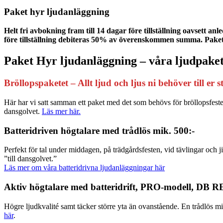
Paket hyr ljudanläggning
Helt fri avbokning fram till 14 dagar före tillställning oavsett
före tillställning debiteras 50% av överenskommen summa. Pake
Paket Hyr ljudanläggning – våra ljudpaket.
Bröllopspaketet – Allt ljud och ljus ni behöver till er 
Här har vi satt samman ett paket med det som behövs för bröllopsfest
dansgolvet.
Läs mer här.
Batteridriven högtalare med trådlös mik. 500:-
Perfekt för tal under middagen, på trädgårdsfesten, vid tävlingar och j
”till dansgolvet.”
Läs mer om våra batteridrivna ljudanläggningar här
Aktiv högtalare med batteridrift, PRO-modell, DB 
Högre ljudkvalité samt täcker större yta än ovanstående. En trådlös mik
här
.