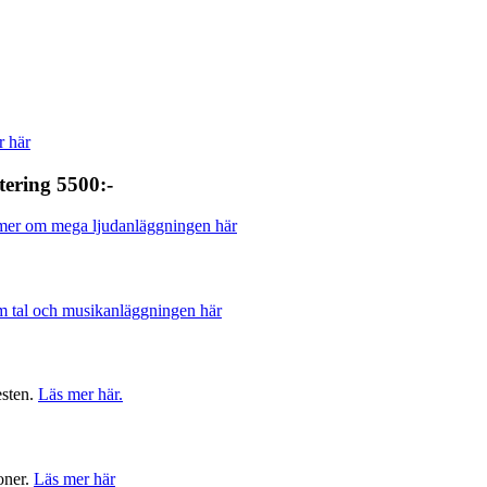
r här
ering 5500:-
mer om mega ljudanläggningen här
 tal och musikanläggningen här
esten.
Läs mer här.
oner.
Läs mer här