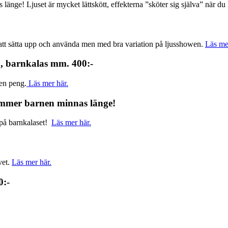
 länge! Ljuset är mycket lättskött, effekterna ”sköter sig själva” när
tt att sätta upp och använda men med bra variation på ljusshowen.
Läs me
, barnkalas mm. 400:-
ten peng.
Läs mer här.
ommer barnen minnas länge!
 på barnkalaset!
Läs mer här.
vet.
Läs mer här.
0:-