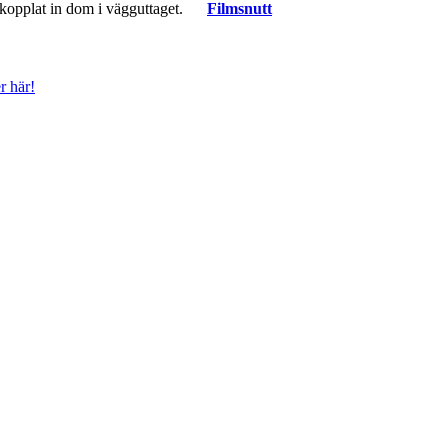
 du kopplat in dom i vägguttaget.
Filmsnutt
r här!