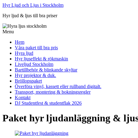
Hyr Ljud och Ljus i Stockholm
Hyr ljud & ljus till bra priser
Menu
Hem
Våra paket till bra pris
Hyra ljud
Hyr ljuseffekt & rökmaskin
Liveljud Stockholm
Bartillbehör & blinkande skyltar
Hyr projektor & duk.
Bröllopspaket
Överföra vinyl, kassett eller rullband digitalt.
Transport, montering & bokningsregler
Kontakt
DJ Studentfest & studentflak 2026
Paket hyr ljudanläggning & lju