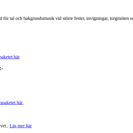
 tal och bakgrundsmusik vid större fester, invigningar, torgmöten oc
aketet här
:-
spaketet här
lvet..
Läs mer här