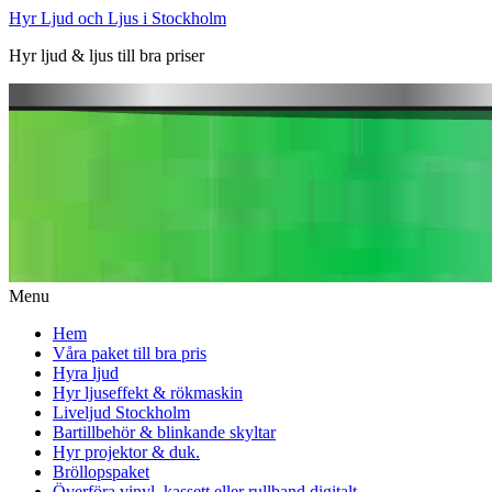
Hyr Ljud och Ljus i Stockholm
Hyr ljud & ljus till bra priser
Menu
Hem
Våra paket till bra pris
Hyra ljud
Hyr ljuseffekt & rökmaskin
Liveljud Stockholm
Bartillbehör & blinkande skyltar
Hyr projektor & duk.
Bröllopspaket
Överföra vinyl, kassett eller rullband digitalt.