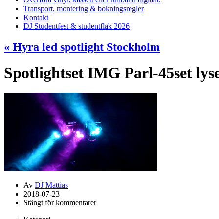
Transport, montering & bokningsregler
Kontakt
DJ Studentfest & studentflak 2026
«
Hyra led spotlight Stockholm
Spotlightset IMG Parl-45set lys
Av
DJ Mattias
2018-07-23
Stängt för kommentarer