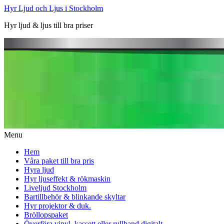
Hyr Ljud och Ljus i Stockholm
Hyr ljud & ljus till bra priser
Menu
Hem
Våra paket till bra pris
Hyra ljud
Hyr ljuseffekt & rökmaskin
Liveljud Stockholm
Bartillbehör & blinkande skyltar
Hyr projektor & duk.
Bröllopspaket
Överföra vinyl, kassett eller rullband digitalt.