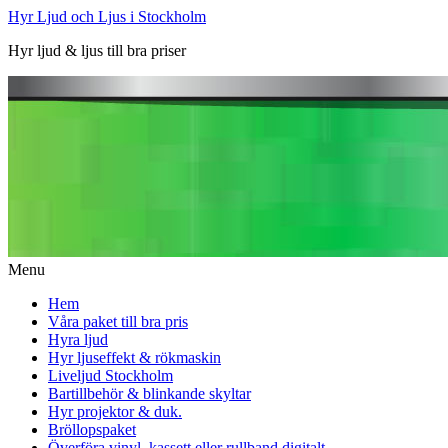
Hyr Ljud och Ljus i Stockholm
Hyr ljud & ljus till bra priser
Menu
Hem
Våra paket till bra pris
Hyra ljud
Hyr ljuseffekt & rökmaskin
Liveljud Stockholm
Bartillbehör & blinkande skyltar
Hyr projektor & duk.
Bröllopspaket
Överföra vinyl, kassett eller rullband digitalt.