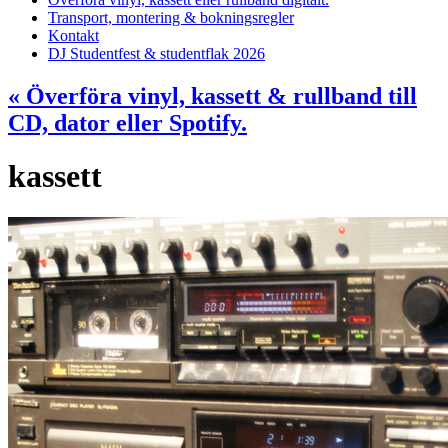
Transport, montering & bokningsregler
Kontakt
DJ Studentfest & studentflak 2026
«
Överföra vinyl, kassett & rullband till
CD, dator eller Spotify.
kassett