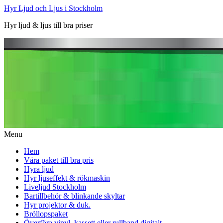
Hyr Ljud och Ljus i Stockholm
Hyr ljud & ljus till bra priser
Menu
Hem
Våra paket till bra pris
Hyra ljud
Hyr ljuseffekt & rökmaskin
Liveljud Stockholm
Bartillbehör & blinkande skyltar
Hyr projektor & duk.
Bröllopspaket
Överföra vinyl, kassett eller rullband digitalt.